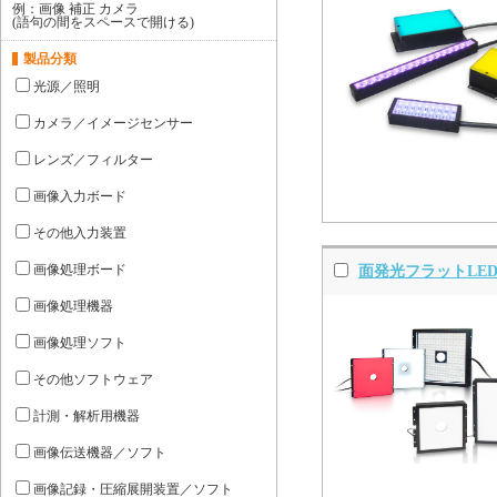
例：画像 補正 カメラ
(語句の間をスペースで開ける)
製品分類
光源／照明
カメラ／イメージセンサー
レンズ／フィルター
画像入力ボード
その他入力装置
画像処理ボード
面発光フラットLED
画像処理機器
画像処理ソフト
その他ソフトウェア
計測・解析用機器
画像伝送機器／ソフト
画像記録・圧縮展開装置／ソフト