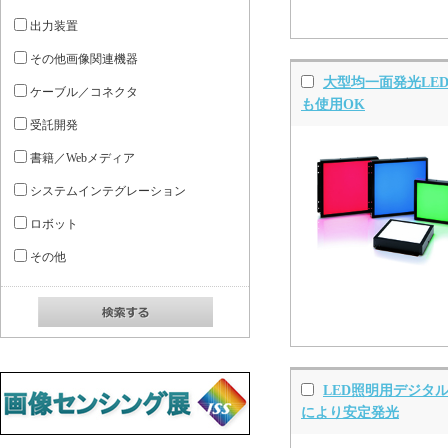
出力装置
その他画像関連機器
大型均一面発光LE
ケーブル／コネクタ
も使用OK
受託開発
書籍／Webメディア
システムインテグレーション
ロボット
その他
LED照明用デジタ
により安定発光