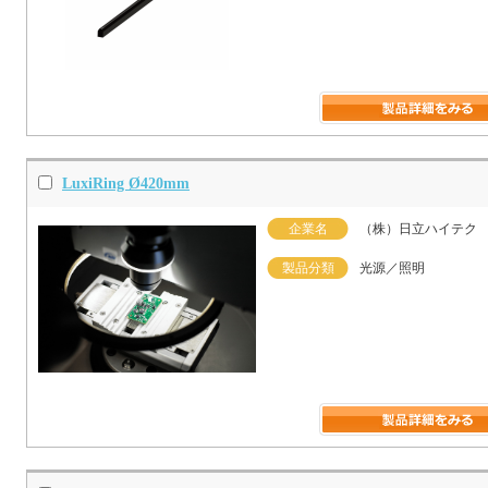
LuxiRing Ø420mm
企業名
（株）日立ハイテク
製品分類
光源／照明