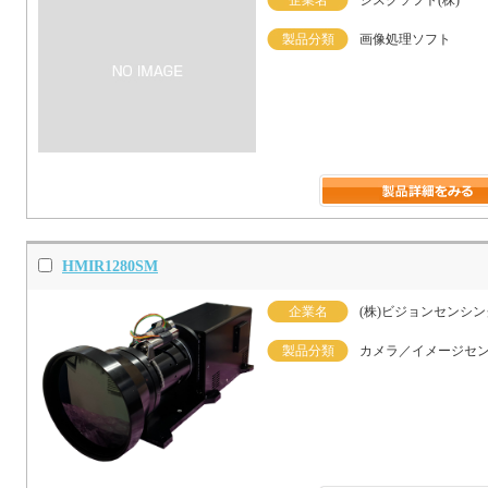
製品分類
画像処理ソフト
HMIR1280SM
企業名
(株)ビジョンセンシン
製品分類
カメラ／イメージセ