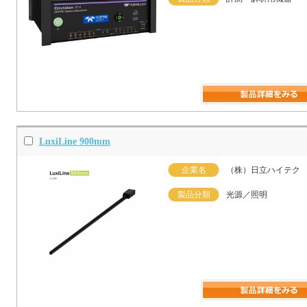
LuxiLine 900mm
企業名
（株）日立ハイテク
製品分類
光源／照明