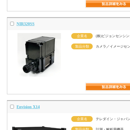
NIR320SS
企業名
(株)ビジョンセンシン
製品分類
カメラ／イメージセ
Envision X14
企業名
テレダイン・ジャパン
製品分類
計測・解析用機器