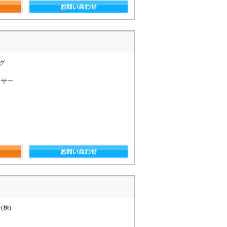
グ
ンサー
(株)