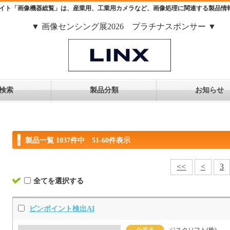
イト「画像機器総覧」は、産業用、工業用カメラなど、画像処理に関連する製品情
▼ 画像センシング展2026 プラチナスポンサー ▼
検索
製品分類
お知らせ
製品一覧 1037件中 51-60件表示
<<
<
3
全てを選択する
ピンポイント検出AI
企業名
ジスクソフト(株)