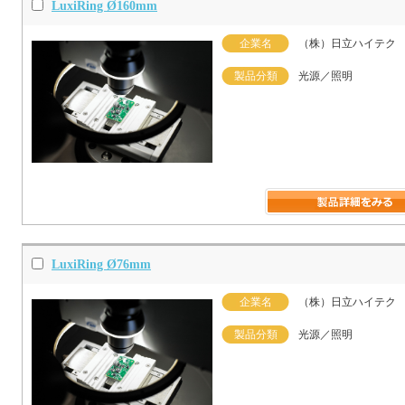
LuxiRing Ø160mm
企業名
（株）日立ハイテク
製品分類
光源／照明
LuxiRing Ø76mm
企業名
（株）日立ハイテク
製品分類
光源／照明