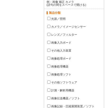
例：画像 補正 カメラ
(語句の間をスペースで開ける)
製品分類
光源／照明
カメラ／イメージセンサー
レンズ／フィルター
画像入力ボード
その他入力装置
画像処理ボード
画像処理機器
画像処理ソフト
その他ソフトウェア
計測・解析用機器
画像伝送機器／ソフト
画像記録・圧縮展開装置／ソフト