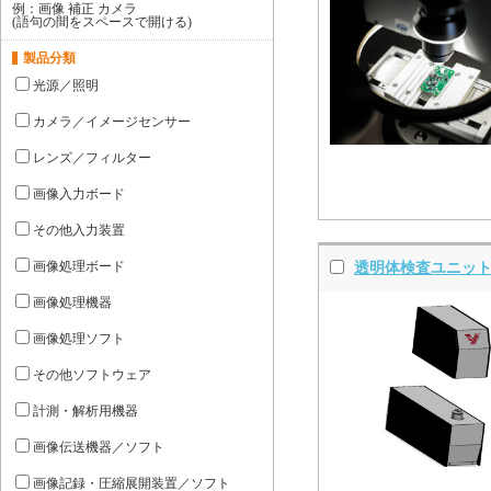
例：画像 補正 カメラ
(語句の間をスペースで開ける)
製品分類
光源／照明
カメラ／イメージセンサー
レンズ／フィルター
画像入力ボード
その他入力装置
画像処理ボード
透明体検査ユニット 
画像処理機器
画像処理ソフト
その他ソフトウェア
計測・解析用機器
画像伝送機器／ソフト
画像記録・圧縮展開装置／ソフト