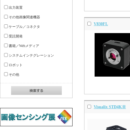
出力装置
その他画像関連機器
V830FL
ケーブル／コネクタ
受託開発
書籍／Webメディア
システムインテグレーション
ロボット
その他
Visualix STD4KⅢ