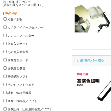
例：画像 補正 カメラ
(語句の間をスペースで開ける)
製品分類
光源／照明
カメラ／イメージセンサー
レンズ／フィルター
画像入力ボード
その他入力装置
画像処理ボード
高演色バー照明
画像処理機器
画像処理ソフト
その他ソフトウェア
計測・解析用機器
画像伝送機器／ソフト
画像記録・圧縮展開装置／ソフト