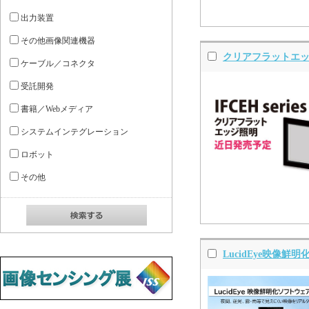
出力装置
その他画像関連機器
クリアフラットエ
ケーブル／コネクタ
受託開発
書籍／Webメディア
システムインテグレーション
ロボット
その他
LucidEye映像