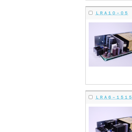
ＬＲＡ１０－０５
ＬＲＡ６－１５１