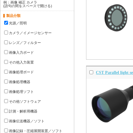
例：画像 補正 カメラ
(語句の間をスペースで開ける)
製品分類
光源／照明
カメラ／イメージセンサー
レンズ／フィルター
画像入力ボード
その他入力装置
画像処理ボード
CST Parallel light se
画像処理機器
画像処理ソフト
その他ソフトウェア
計測・解析用機器
画像伝送機器／ソフト
画像記録・圧縮展開装置／ソフト