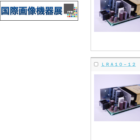
ＬＲＡ１０－１２