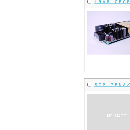
ＬＲＡ６－０５０
ＳＴＰ－７５ＮＡ