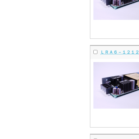
ＬＲＡ６－１２１