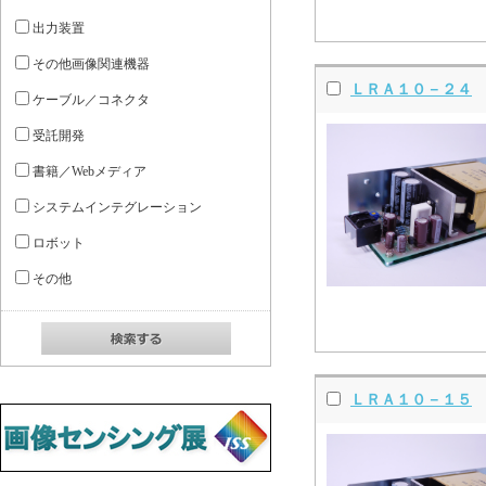
出力装置
その他画像関連機器
ＬＲＡ１０－２４
ケーブル／コネクタ
受託開発
書籍／Webメディア
システムインテグレーション
ロボット
その他
ＬＲＡ１０－１５