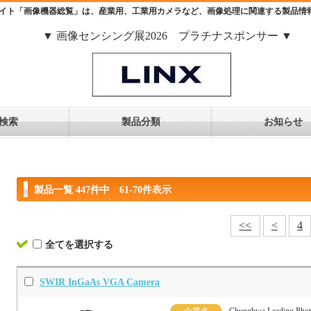
イト「画像機器総覧」は、産業用、工業用カメラなど、画像処理に関連する製品情
▼ 画像センシング展2026 プラチナスポンサー ▼
検索
製品分類
お知らせ
製品一覧 447件中 61-70件表示
<<
<
4
全てを選択する
SWIR InGaAs VGA Camera
企業名
Chunghwa Leading Phot