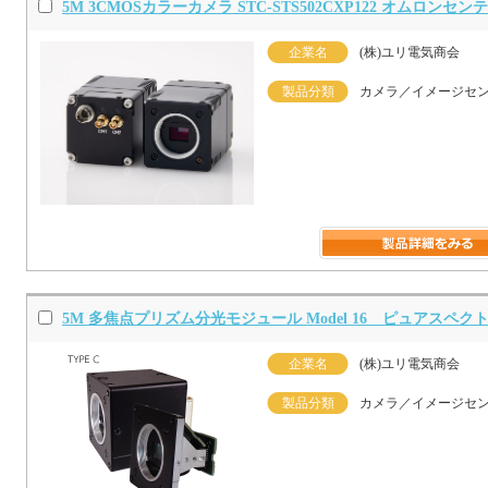
5M 3CMOSカラーカメラ STC-STS502CXP122 オムロンセ
企業名
(株)ユリ電気商会
製品分類
カメラ／イメージセ
5M 多焦点プリズム分光モジュール Model 16 ピュアスペク
企業名
(株)ユリ電気商会
製品分類
カメラ／イメージセ