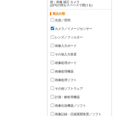
例：画像 補正 カメラ
(語句の間をスペースで開ける)
製品分類
光源／照明
カメラ／イメージセンサー
レンズ／フィルター
画像入力ボード
その他入力装置
画像処理ボード
画像処理機器
画像処理ソフト
その他ソフトウェア
計測・解析用機器
画像伝送機器／ソフト
画像記録・圧縮展開装置／ソフト