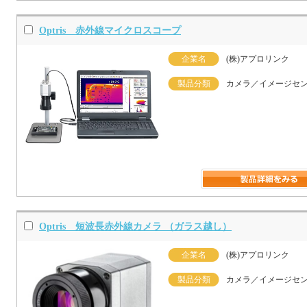
Optris 赤外線マイクロスコープ
企業名
(株)アプロリンク
製品分類
カメラ／イメージセ
Optris 短波長赤外線カメラ （ガラス越し）
企業名
(株)アプロリンク
製品分類
カメラ／イメージセ