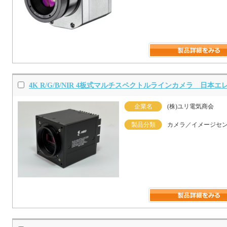
4K R/G/B/NIR 4板式マルチスペクトルラインカメラ 日
企業名
(株)ユリ電気商会
製品分類
カメラ／イメージセ