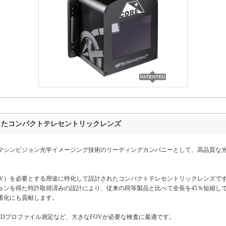
したコンパクトテレセントリックレンズ
アを拠点とするマシンビジョン光学イメージング技術のリーディングカンパニーとして、高品
視野（FOV）を必要とする用途に特化して設計されたコンパクトテレセントリックレンズ
ョンを得た特許取得済みの設計により、従来の同等製品と比べて全長を45％短縮し
素化にも貢献します。
Dプロファイル測定など、大きなFOVが必要な検査に最適です。