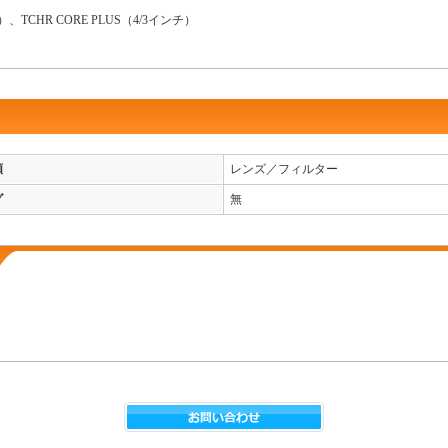
、TCHR CORE PLUS（4/3インチ）
類
レンズ／フィルター
グ
無