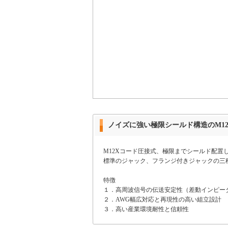
ノイズに強い極限シールド構造のM1
M12Xコード圧接式、極限までシールド配置
標準のジャック、フランジ付きジャックの三
特徴
１．高周波信号の伝送安定性（差動インピーダン
２．AWG幅広対応と再現性の高い組立設計
３．高い産業環境耐性と信頼性