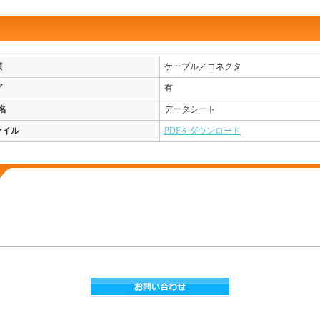
類
ケーブル／コネクタ
グ
有
名
データシート
ァイル
PDFをダウンロード