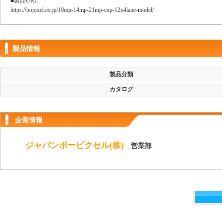
■製品URL
https://bopixel.co.jp/10mp-14mp-21mp-cxp-12x4lane-model/
製品情報
製品分類
カタログ
企業情報
ジャパンボーピクセル(株)
営業部