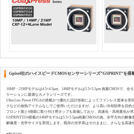
Gpixel社のハイスピードCMOSセンサーシリーズ”GSPRINT”
10MP・21MPモデルは4.5×4.5µm、14MPモデルは5.5×5.5µm 画素C
ケーションに最適なカメラシリーズです。
Ultra Low Power FPGAの搭載かつ優れた設計技術によってファンレ
クなどの放熱アイテムなしでご使用いただけますが、より高い冷却効率を目的
フロント面と4側面に取り付け用タップも装備しており、高速化・高画素化が
GSPRINT5514搭載の14MPモデルは5.5×5.5μm画素CMOSの為、水平方向
解像度・光学サイズを実現します。既存の光学系はそのままに、さらなる高速