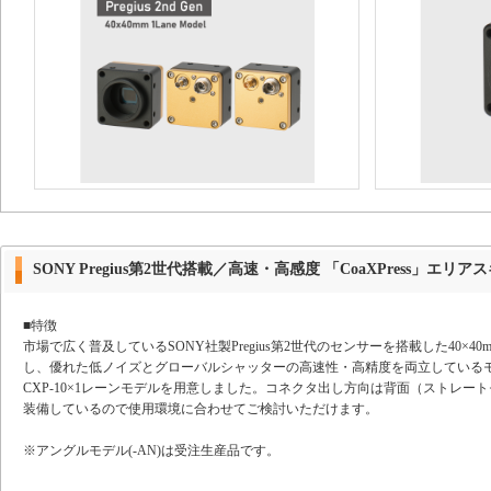
SONY Pregius第2世代搭載／高速・高感度 「CoaXPress」エリア
■特徴
市場で広く普及しているSONY社製Pregius第2世代のセンサーを搭載した40×40mm 
し、優れた低ノイズとグローバルシャッターの高速性・高精度を両立しているモ
CXP-10×1レーンモデルを用意しました。コネクタ出し方向は背面（ストレ
装備しているので使用環境に合わせてご検討いただけます。
※アングルモデル(-AN)は受注生産品です。