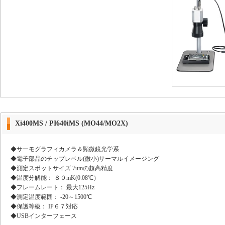
Xi400MS / PI640iMS (MO44/MO2X)
◆サーモグラフィカメラ＆顕微鏡光学系
◆電子部品のチップレベル(微小)サーマルイメージング
◆測定スポットサイズ 7umの超高精度
◆温度分解能： ８０mK(0.08℃）
◆フレームレート： 最大125Hz
◆測定温度範囲： -20～1500℃
◆保護等級： IP６７対応
◆USBインターフェース