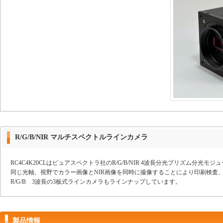
R/G/B/NIR マルチスペクトルラインカメラ
RC4C4K20CLはピュアスペクトラ社のR/G/B/NIR 4波長分光プリズム分
同じ光軸、視野でカラー画像とNIR画像を同時に撮像することにより印刷検査
R/G/B 3波長の3板式ラインカメラもラインナップしています。
製品情報