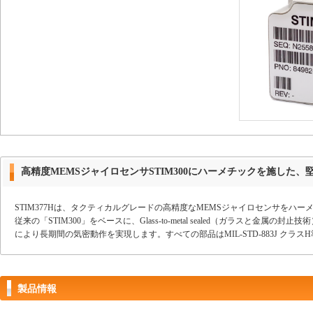
高精度MEMSジャイロセンサSTIM300にハーメチックを施した
STIM377Hは、タクティカルグレードの高精度なMEMSジャイロセンサをハ
従来の「STIM300」をベースに、Glass-to-metal sealed（ガラスと
により長期間の気密動作を実現します。すべての部品はMIL-STD-883J クラ
製品情報