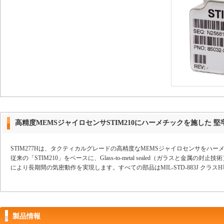
高精度MEMSジャイロセンサSTIM210にハーメチックを施した 
STIM277Hは、タクティカルグレードの高精度なMEMSジャイロセンサをハ
従来の「STIM210」をベースに、Glass-to-metal sealed（ガラスと
により長期間の気密動作を実現します。すべての部品はMIL-STD-883J クラ
製品情報