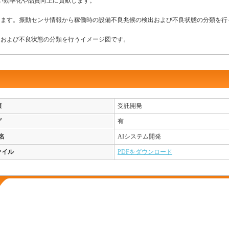
い効率化や品質向上に貢献します。
ります。振動センサ情報から稼働時の設備不良兆候の検出および不良状態の分類を行
定および不良状態の分類を行うイメージ図です。
類
受託開発
グ
有
名
AIシステム開発
ァイル
PDFをダウンロード