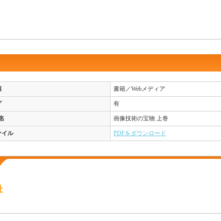
類
書籍／Webメディア
グ
有
名
画像技術の宝物 上巻
ァイル
PDFをダウンロード
社