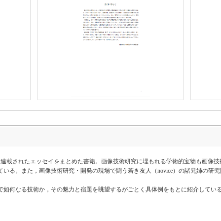
2年の5年間連載されたエッセイをまとめた書籍。画像技術研究に埋もれる学術的宝物も画
いる。また，画像技術研究・開発の現場で闘う若き友人（novice）の諸兄姉の研
で如何なる技術か，その魅力と宿題を眺望するがごとく具体例をもとに紹介してい