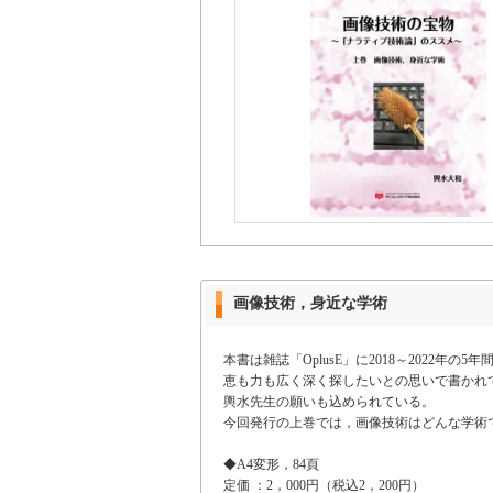
画像技術，身近な学術
本書は雑誌「OplusE」に2018～202
恵も力も広く深く探したいとの思いで書かれて
輿水先生の願いも込められている。
今回発行の上巻では，画像技術はどんな学術
◆A4変形，84頁
定価 ：2，000円（税込2，200円）