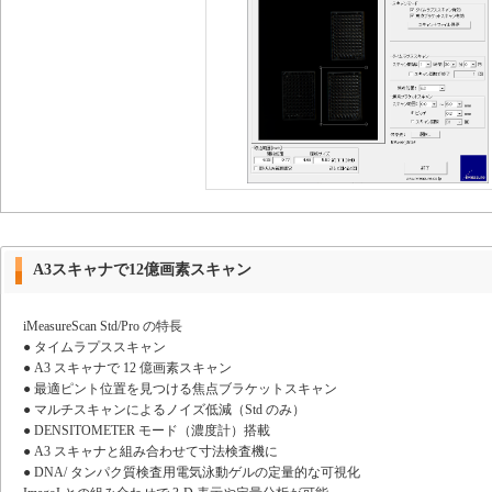
A3スキャナで12億画素スキャン
iMeasureScan Std/Pro の特長
● タイムラプススキャン
● A3 スキャナで 12 億画素スキャン
● 最適ピント位置を見つける焦点ブラケットスキャン
● マルチスキャンによるノイズ低減（Std のみ）
● DENSITOMETER モード（濃度計）搭載
● A3 スキャナと組み合わせて寸法検査機に
● DNA/ タンパク質検査用電気泳動ゲルの定量的な可視化