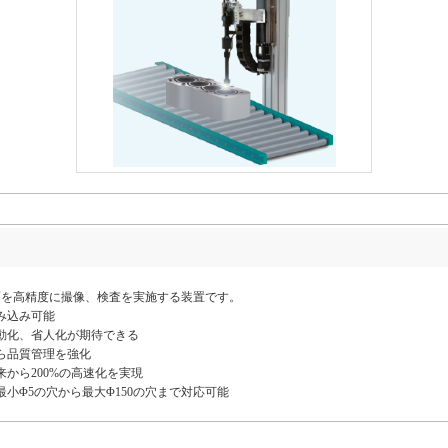
面を高精度に撮像、検査を実施する装置です。
み込み可能
動化、省人化が期待できる
ら品質管理を強化
から200%の高速化を実現
小Φ5の穴から最大Φ150の穴まで対応可能