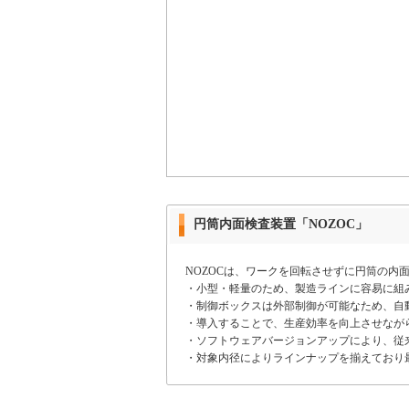
円筒内面検査装置「NOZOC」
NOZOCは、ワークを回転させずに円筒の内
・小型・軽量のため、製造ラインに容易に組
・制御ボックスは外部制御が可能なため、自
・導入することで、生産効率を向上させなが
・ソフトウェアバージョンアップにより、従来
・対象内径によりラインナップを揃えており最