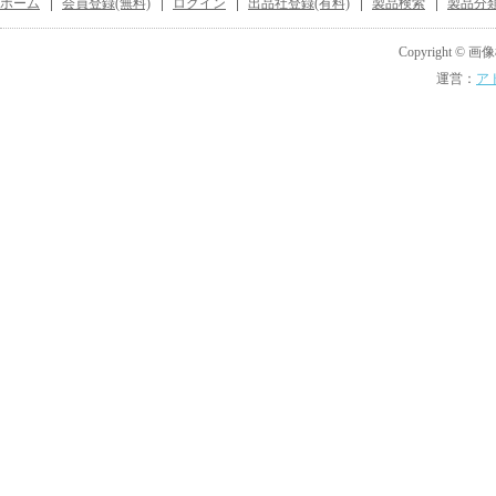
ホーム
会員登録(無料)
ログイン
出品社登録(有料)
製品検索
製品分
Copyright © 画像機
運営：
ア