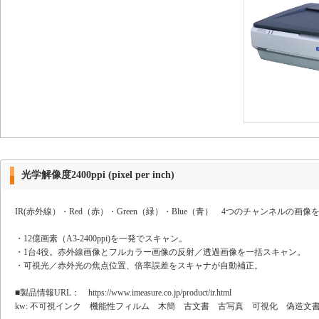
光学解像度2400ppi (pixel per inch)
IR(赤外線）・Red（赤）・Green（緑）・Blue（青） 4つのチャンネルの画像
・12億画素（A3-2400ppi)を一発でスキャン。
・1台4役。赤外線画像とフルカラー画像の反射／透過画像を一括スキャン。
・可視光／赤外光の焦点位置、倍率誤差をスキャナが自動補正。
■製品情報URL： https://www.imeasure.co.jp/product/ir.html
kw: 不可視インク 機能性フィルム 木簡 古文書 古写真 可視化 偽造