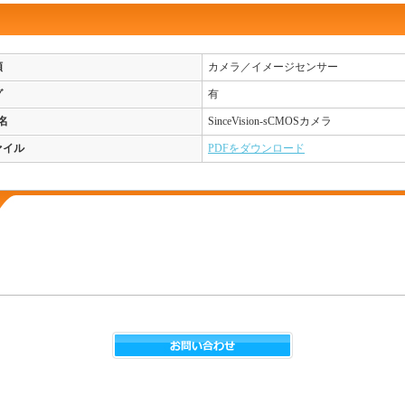
類
カメラ／イメージセンサー
グ
有
名
SinceVision-sCMOSカメラ
ァイル
PDFをダウンロード