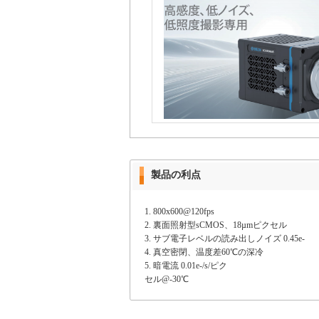
製品の利点
1. 800x600@120fps
2. 裏面照射型sCMOS、18µmピクセル
3. サブ電子レベルの読み出しノイズ 0.45e-
4. 真空密閉、温度差60℃の深冷
5. 暗電流 0.01e-/s/ピク
セル@-30℃