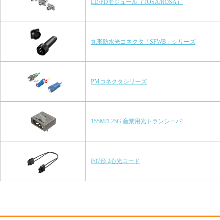
LD/PDモジュール（TOSA/ROSA）
丸形防水光コネクタ「SFWB」シリーズ
PMコネクタシリーズ
155M/1.25G 産業用光トランシーバ
F07形 2心光コード