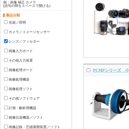
例：画像 補正 カメラ
(語句の間をスペースで開ける)
製品分類
光源／照明
カメラ／イメージセンサー
レンズ／フィルター
画像入力ボード
その他入力装置
画像処理ボード
PCMPシリーズ 
画像処理機器
画像処理ソフト
その他ソフトウェア
計測・解析用機器
画像伝送機器／ソフト
画像記録・圧縮展開装置／ソフト